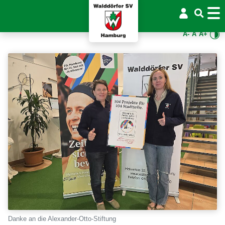
A-
A
A+
Danke an die Alexander-Otto-Stiftung