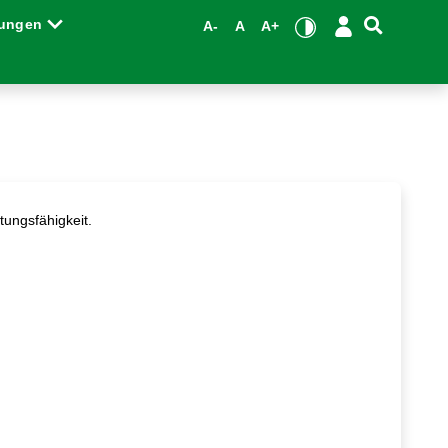
tungen
A-
A
A+
tungsfähigkeit.