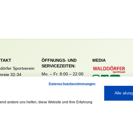
TAKT
ÖFFNUNGS- UND
MEDIA
SERVICEZEITEN:
dörfer Sportverein
Mo. – Fr. 8:00 – 22:00
nreie 32-34
Uhr
59 Hamburg
Datenschutzbestimmungen
Sa. & So. 9:00 – 19:00
040 / 64 50 62 - 0
Uhr
Alle akze
@walddoerfer-
e
rend andere uns helfen, diese Website und Ihre Erfahrung