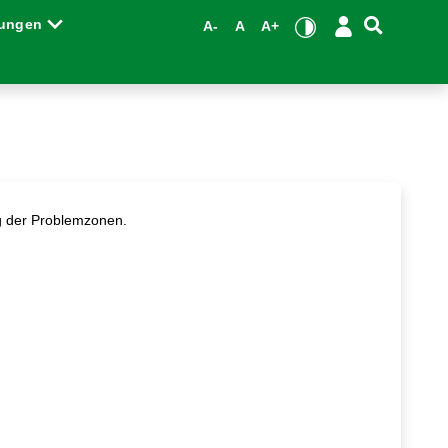
tungen
A-
A
A+
ng der Problemzonen.