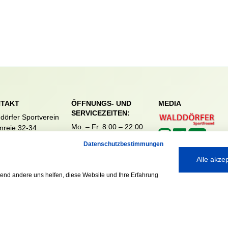
TAKT
ÖFFNUNGS- UND
MEDIA
SERVICEZEITEN:
dörfer Sportverein
Mo. – Fr. 8:00 – 22:00
nreie 32-34
Uhr
59 Hamburg
Datenschutzbestimmungen
Sa. & So. 9:00 – 19:00
040 / 64 50 62 - 0
Uhr
Alle akze
@walddoerfer-
e
rend andere uns helfen, diese Website und Ihre Erfahrung