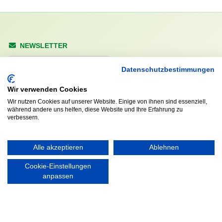
NEWSLETTER
Anrede
Datenschutzbestimmungen
Wir verwenden Cookies
Wir nutzen Cookies auf unserer Website. Einige von ihnen sind essenziell,
Abonnieren
während andere uns helfen, diese Website und Ihre Erfahrung zu
verbessern.
KONTAKT
ÖFFNUNGS- UND
Alle akzeptieren
Ablehnen
SERVICEZEITEN:
Walddörfer Sportverein
Mo. – Fr. 8:00 – 22:00 Uhr
Halenreie 32-34
Cookie-Einstellungen
Sa. & So. 9:00 – 19:00 Uhr
22359 Hamburg
anpassen
Tel. 040 / 64 50 62 - 0
info@walddoerfer-sv.de