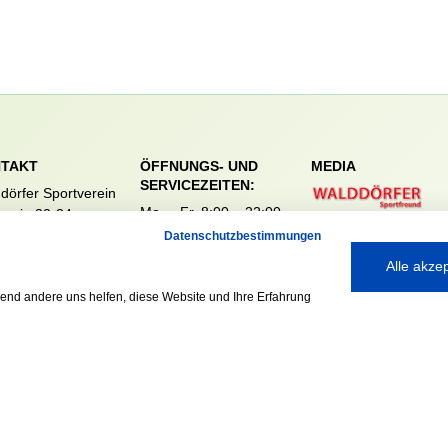
TAKT
ÖFFNUNGS- UND
MEDIA
SERVICEZEITEN:
dörfer Sportverein
Mo. – Fr. 8:00 – 22:00
nreie 32-34
Uhr
59 Hamburg
Datenschutzbestimmungen
Sa. & So. 9:00 – 19:00
040 / 64 50 62 - 0
Alle akze
Uhr
@walddoerfer-
e
rend andere uns helfen, diese Website und Ihre Erfahrung
Ausgezeichnet mit: