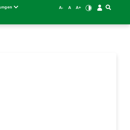
tungen
A-
A
A+