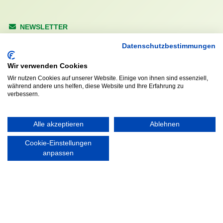
NEWSLETTER
Anrede
Datenschutzbestimmungen
Wir verwenden Cookies
Wir nutzen Cookies auf unserer Website. Einige von ihnen sind essenziell,
während andere uns helfen, diese Website und Ihre Erfahrung zu
Abonnieren
verbessern.
KONTAKT
ÖFFNUNGS- UND
Alle akzeptieren
Ablehnen
SERVICEZEITEN:
Walddörfer Sportverein
Mo. – Fr. 8:00 – 22:00 Uhr
Cookie-Einstellungen
Halenreie 32-34
anpassen
Sa. & So. 9:00 – 19:00 Uhr
22359 Hamburg
Tel. 040 / 64 50 62 - 0
info@walddoerfer-sv.de
MEDIA
VEREINSSHOP