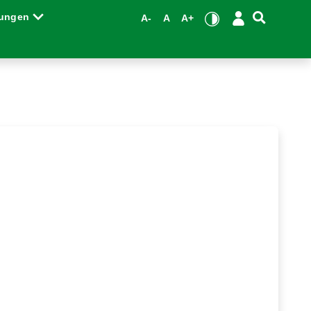
tungen
A-
A
A+