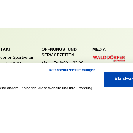
TAKT
ÖFFNUNGS- UND
MEDIA
SERVICEZEITEN:
dörfer Sportverein
Mo. – Fr. 8:00 – 22:00
nreie 32-34
Uhr
59 Hamburg
Datenschutzbestimmungen
Sa. & So. 9:00 – 19:00
040 / 64 50 62 - 0
Alle akze
Uhr
@walddoerfer-
e
rend andere uns helfen, diese Website und Ihre Erfahrung
Ausgezeichnet mit: