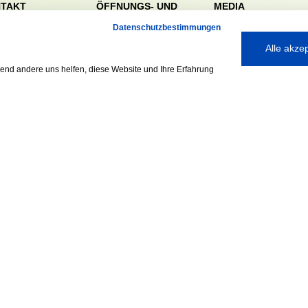
TAKT
ÖFFNUNGS- UND
MEDIA
SERVICEZEITEN:
dörfer Sportverein
Datenschutzbestimmungen
Mo. – Fr. 8:00 – 22:00
nreie 32-34
Alle akze
Uhr
59 Hamburg
Sa. & So. 9:00 – 19:00
040 / 64 50 62 - 0
rend andere uns helfen, diese Website und Ihre Erfahrung
Uhr
@walddoerfer-
e
Ausgezeichnet mit:
Partner: