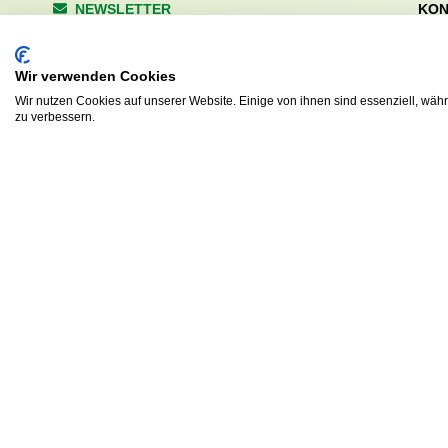
NEWSLETTER
KON
Wald
Anrede
Hale
Wir verwenden Cookies
223
Tel. 
Wir nutzen Cookies auf unserer Website. Einige von ihnen sind essenziell, wäh
zu verbessern.
info
Abonnieren
sv.d