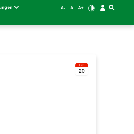
tungen
A-
A
A+
Feb
20