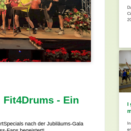
Da
C
2
: Fit4Drums - Ein
I
m
I
ortSpecials nach der Jubiläums-Gala
e
ss-Fans begeistert!