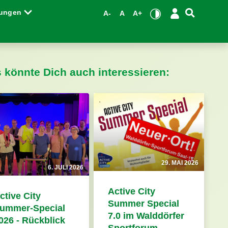
tungen
A-
A
A+
s könnte Dich auch interessieren:
29. MAI 2026
6. JULI 2026
Active City
ctive City
Summer Special
ummer-Special
7.0 im Walddörfer
026 - Rückblick
Sportforum