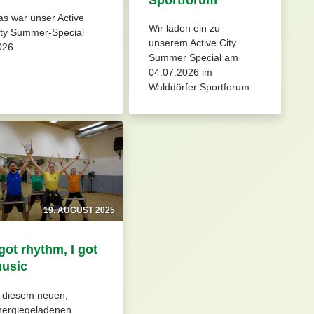
s war unser Active
Wir laden ein zu
ity Summer-Special
unserem Active City
026:
Summer Special am
04.07.2026 im
Walddörfer Sportforum.
19. AUGUST 2025
 got rhythm, I got
usic
n diesem neuen,
nergiegeladenen