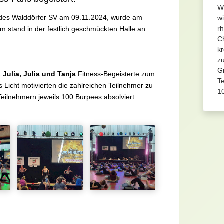
W
 des Walddörfer SV am 09.11.2024, wurde am
w
r
um stand in der festlich geschmückten Halle an
C
k
z
G
t
Julia, Julia und Tanja
Fitness-Begeisterte zum
T
 Licht motivierten die zahlreichen Teilnehmer zu
10
eilnehmern jeweils 100 Burpees absolviert.