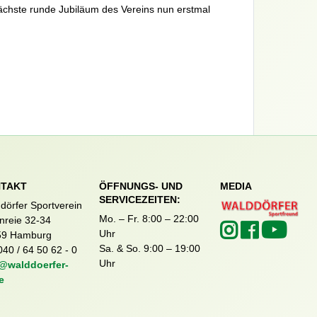
ächste runde Jubiläum des Vereins nun erstmal
TAKT
ÖFFNUNGS- UND
MEDIA
SERVICEZEITEN:
dörfer Sportverein
Mo. – Fr. 8:00 – 22:00
nreie 32-34
Uhr
59 Hamburg
Sa. & So. 9:00 – 19:00
040 / 64 50 62 - 0
Uhr
@walddoerfer-
e