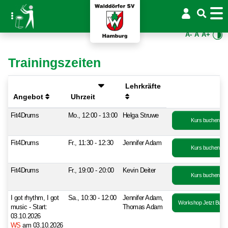
A-
A
A+
Trainingszeiten
Lehrkräfte
Angebot
Uhrzeit
Fit4Drums
Mo., 12:00 - 13:00
Helga Struwe
Kurs buchen
Fit4Drums
Fr., 11:30 - 12:30
Jennifer Adam
Kurs buchen
Fit4Drums
Fr., 19:00 - 20:00
Kevin Deiter
Kurs buchen
I got rhythm, I got
Sa., 10:30 - 12:00
Jennifer Adam,
Workshop Jetzt Buch
music - Start:
Thomas Adam
03.10.2026
WS
am 03.10.2026