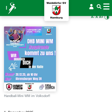
A-
A
A+
Handball-Mini WM im Volksdorf!