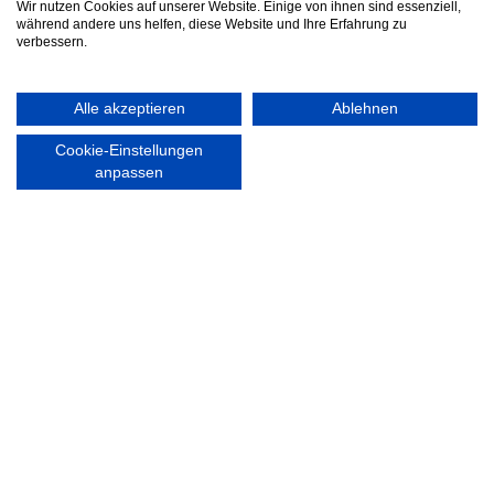
Wir nutzen Cookies auf unserer Website. Einige von ihnen sind essenziell,
während andere uns helfen, diese Website und Ihre Erfahrung zu
verbessern.
Abonnieren
Alle akzeptieren
Ablehnen
KONTAKT
ÖFFNUNGS- UND
Cookie-Einstellungen
SERVICEZEITEN:
Walddörfer Sportverein
anpassen
Mo. – Fr. 8:00 – 22:00 Uhr
Halenreie 32-34
Sa. & So. 9:00 – 19:00 Uhr
22359 Hamburg
Tel. 040 / 64 50 62 - 0
info@walddoerfer-sv.de
MEDIA
VEREINSSHOP
Nordsport.store
RECHTLICHES