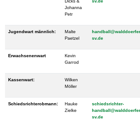
Dicks &
sv.de
Johanna
Petr
Jugendwart männlich:
Malte
handball@walddoerfer
Paetzel
sv.de
Erwachsenenwart
Kevin
Garrod
Kassenwart:
Wilken
Möller
Schiedsrichterobmann:
Hauke
schiedsrichter-
Zielke
handball@walddoerfer
sv.de