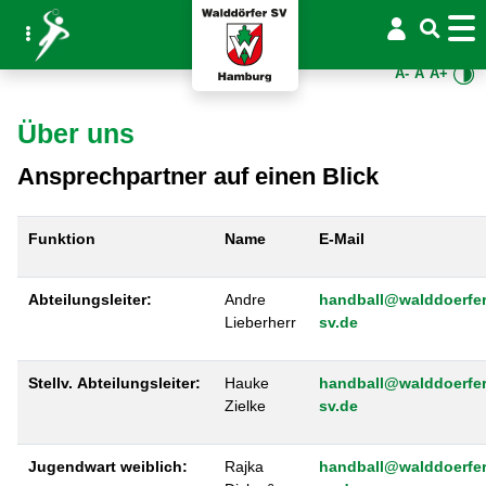
A-
A
A+
Über uns
Ansprechpartner auf einen Blick
Funktion
Name
E-Mail
Abteilungsleiter:
Andre
handball@walddoerfer
Lieberherr
sv.de
Stellv.
Abteilungsleiter:
Hauke
handball@walddoerfer
Zielke
sv.de
Jugendwart weiblich:
Rajka
handball@walddoerfer