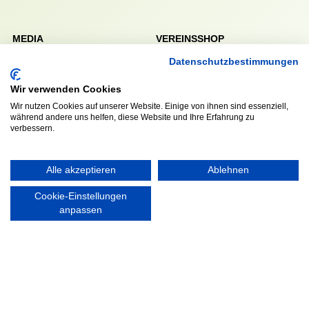
MEDIA
VEREINSSHOP
Datenschutzbestimmungen
Wir verwenden Cookies
Nordsport.store
Wir nutzen Cookies auf unserer Website. Einige von ihnen sind essenziell,
während andere uns helfen, diese Website und Ihre Erfahrung zu
verbessern.
RECHTLICHES
Impressum
Alle akzeptieren
Ablehnen
Datenschutzerklärung
Cookie-Einstellungen
anpassen
Ausgezeichnet mit: