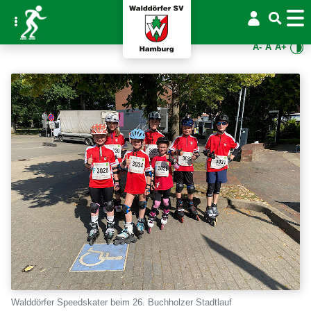
A-
A
A+
Walddörfer Speedskater beim 26. Buchholzer Stadtlauf