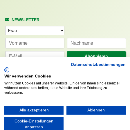
NEWSLETTER
Anrede
Abonnieren
Datenschutzbestimmungen
KONTAKT
ÖFFNUNGS- UND
Wir verwenden Cookies
SERVICEZEITEN:
Walddörfer Sportverein
Wir nutzen Cookies auf unserer Website. Einige von ihnen sind essenziell,
Mo. – Fr. 8:00 – 22:00 Uhr
während andere uns helfen, diese Website und Ihre Erfahrung zu
Halenreie 32-34
verbessern.
Sa. & So. 9:00 – 19:00 Uhr
22359 Hamburg
Tel. 040 / 64 50 62 - 0
info@walddoerfer-sv.de
Alle akzeptieren
Ablehnen
Cookie-Einstellungen
MEDIA
VEREINSSHOP
anpassen