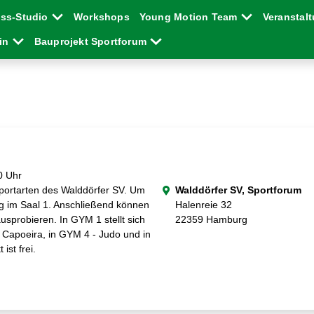
ess-Studio
Workshops
Young Motion Team
Veranstal
ein
Bauprojekt Sportforum
0 Uhr
sportarten des Walddörfer SV. Um
Walddörfer SV, Sportforum
g im Saal 1. Anschließend können
Halenreie 32
ausprobieren. In GYM 1 stellt sich
22359 Hamburg
 Capoeira, in GYM 4 - Judo und in
 ist frei.