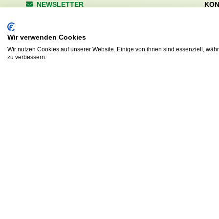
NEWSLETTER
KON
Wald
Anrede
Hale
Wir verwenden Cookies
223
Tel. 
Wir nutzen Cookies auf unserer Website. Einige von ihnen sind essenziell, wäh
zu verbessern.
info
Abonnieren
sv.d