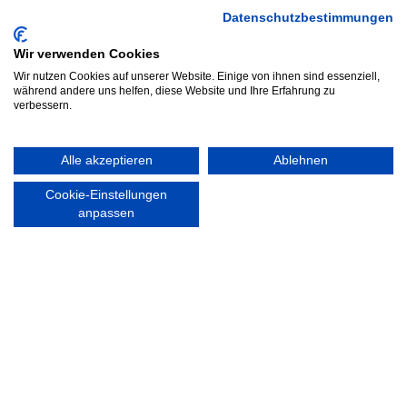
MEDIA
VEREINSSHOP
Datenschutzbestimmungen
Wir verwenden Cookies
Wir nutzen Cookies auf unserer Website. Einige von ihnen sind essenziell,
Nordsport.store
während andere uns helfen, diese Website und Ihre Erfahrung zu
verbessern.
RECHTLICHES
Impressum
Alle akzeptieren
Ablehnen
Datenschutzerklärung
Cookie-Einstellungen
anpassen
Ausgezeichnet mit:
Partner: