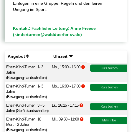
Einfügen in eine Gruppe, Regeln und den fairen
Umgang im Sport.
Kontakt: Fachliche Leitung: Anne Freese
(kinderturnen@walddoerfer-sv.de)
Angebot
Uhrzeit
Zusatzinformationen beachten
Eltern-Kind-Turnen, 1- 3
Mo., 15:00 - 16:00
Kurs buchen
Jahre
(Bewegungslandschaften)
Zusatzinformationen beachten
Eltern-Kind-Turnen, 1- 3
Mo., 16:00 - 17:00
Kurs buchen
Jahre
(Bewegungslandschaften)
Zusatzinformationen beachten.
Eltern-Kind-Turnen, 3 - 5
Di., 16:15 - 17:15
Kurs buchen
Jahre (Gerätelandschaften)
Zusatzinformationen beachten.
Eltern-Kind-Turnen, 10
Mi., 09:50 - 11:00
Mehr Infos
Mon. - 2 Jahre
(Bewegungslandschaften)