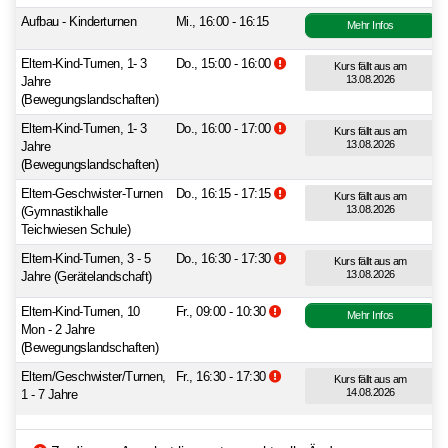
Aufbau - Kinderturnen
Mi., 16:00 - 16:15
Mehr Infos
Zusatzinformationen beachten
Eltern-Kind-Turnen, 1- 3
Do., 15:00 - 16:00
Kurs fällt aus am
13.08.2026
Jahre
(Bewegungslandschaften)
Zusatzinformationen beachten
Eltern-Kind-Turnen, 1- 3
Do., 16:00 - 17:00
Kurs fällt aus am
13.08.2026
Jahre
(Bewegungslandschaften)
Zusatzinformationen beachten
Eltern-Geschwister-Turnen
Do., 16:15 - 17:15
Kurs fällt aus am
13.08.2026
(Gymnastikhalle
Teichwiesen Schule)
Zusatzinformationen beachten
Eltern-Kind-Turnen, 3 - 5
Do., 16:30 - 17:30
Kurs fällt aus am
13.08.2026
Jahre (Gerätelandschaft)
Zusatzinformationen beachten.
Eltern-Kind-Turnen, 10
Fr., 09:00 - 10:30
Mehr Infos
Mon - 2 Jahre
(Bewegungslandschaften)
Zusatzinformationen beachten.
Eltern/Geschwister/Turnen,
Fr., 16:30 - 17:30
Kurs fällt aus am
14.08.2026
1 - 7 Jahre