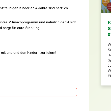
nzfreudigen Kinder ab 4 Jahre sind herzlich
untes Mitmachprogramm und natürlich denkt sich
K
 sorgt für eure Stärkung.
S
0
Wi
S
 mit uns und den Kindern zur feiern!
07
Sp
Je
Wi
E
g