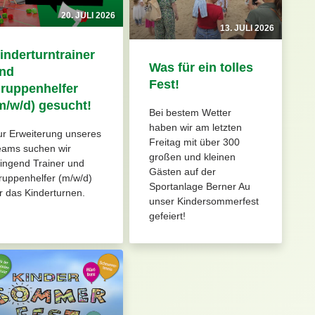
20. JULI 2026
13. JULI 2026
inderturntrainer
Was für ein tolles
nd
Fest!
ruppenhelfer
m/w/d) gesucht!
Bei bestem Wetter
haben wir am letzten
ur Erweiterung unseres
Freitag mit über 300
eams suchen wir
großen und kleinen
ingend Trainer und
Gästen auf der
ruppenhelfer (m/w/d)
Sportanlage Berner Au
r das Kinderturnen.
unser Kindersommerfest
gefeiert!