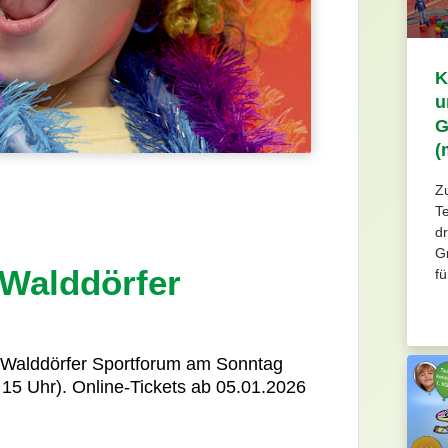
K
u
G
(
Z
T
dr
G
 Walddörfer
fü
m Walddörfer Sportforum am Sonntag
 15 Uhr). Online-Tickets ab 05.01.2026