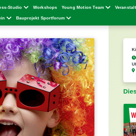
ess-Studio
Workshops
Young Motion Team
Veransta
ein
Bauprojekt Sportforum
K
U
Die