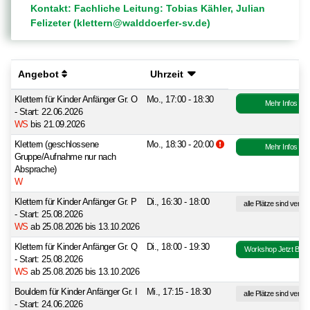
Kontakt: Fachliche Leitung: Tobias Kähler, Julian
Felizeter (klettern@walddoerfer-sv.de)
Angebot
Uhrzeit
Klettern für Kinder Anfänger Gr. O
Mo., 17:00 - 18:30
Mehr Infos
- Start: 22.06.2026
WS
bis 21.09.2026
Zusatzinformationen b
Klettern (geschlossene
Mo., 18:30 - 20:00
Mehr Infos
Gruppe/Aufnahme nur nach
Absprache)
W
Klettern für Kinder Anfänger Gr. P
Di., 16:30 - 18:00
alle Plätze sind verge
- Start: 25.08.2026
WS
ab 25.08.2026 bis 13.10.2026
Klettern für Kinder Anfänger Gr. Q
Di., 18:00 - 19:30
Workshop Jetzt Buc
- Start: 25.08.2026
WS
ab 25.08.2026 bis 13.10.2026
Bouldern für Kinder Anfänger Gr. I
Mi., 17:15 - 18:30
alle Plätze sind verge
- Start: 24.06.2026