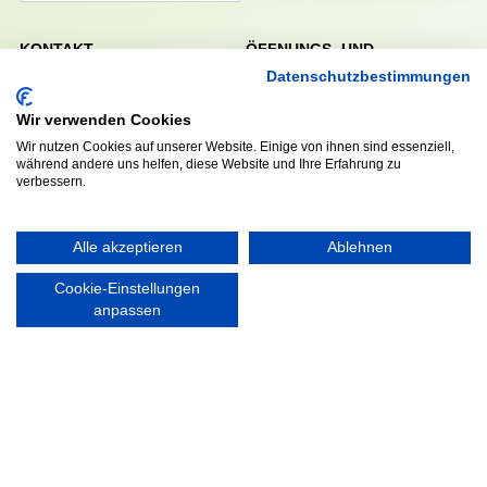
KONTAKT
ÖFFNUNGS- UND
SERVICEZEITEN:
Datenschutzbestimmungen
Walddörfer Sportverein
Mo. – Fr. 8:00 – 22:00 Uhr
Halenreie 32-34
Wir verwenden Cookies
Sa. & So. 9:00 – 19:00 Uhr
22359 Hamburg
Tel. 040 / 64 50 62 - 0
Wir nutzen Cookies auf unserer Website. Einige von ihnen sind essenziell,
während andere uns helfen, diese Website und Ihre Erfahrung zu
info@walddoerfer-sv.de
verbessern.
MEDIA
VEREINSSHOP
Alle akzeptieren
Ablehnen
Cookie-Einstellungen
anpassen
Nordsport.store
RECHTLICHES
Impressum
Datenschutzerklärung