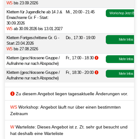
WS
bis 23.09.2026
Klettern für Jugendliche ab 14 J.&
Mi., 20:00 - 21:45
Workshop Jetzt Buc
Erwachsene Gr. F - Start:
30.09.2026
WS
ab 30.09.2026 bis 13.01.2027
Klettern Fortgeschrittene Gr. G -
Do., 17:30 - 19:00
Mehr Infos
Start 23.04.2026
WS
bis 27.08.2026
Zusatzinformationen bea
Klettern (geschlossene Gruppe /
Fr., 17:00 - 18:30
Mehr Infos
Aufnahme nur nach Absprache)
Zusatzinformationen bea
Klettern (geschlossene Gruppe /
Fr., 18:30 - 20:00
Mehr Infos
Aufnahme nur nach Absprache)
Zu diesem Angebot liegen tagesaktuelle Änderungen vor.
WS
Workshop: Angebot läuft nur über einen bestimmten
Zeitraum
W
Warteliste: Dieses Angebot ist z. Zt. sehr gut besucht und
hat deshalb eine Warteliste