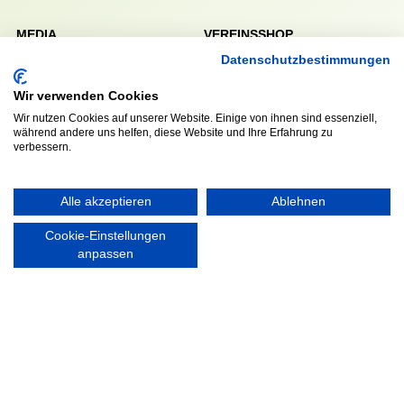
MEDIA
VEREINSSHOP
Datenschutzbestimmungen
Wir verwenden Cookies
Nordsport.store
Wir nutzen Cookies auf unserer Website. Einige von ihnen sind essenziell,
während andere uns helfen, diese Website und Ihre Erfahrung zu
verbessern.
RECHTLICHES
Impressum
Alle akzeptieren
Ablehnen
Datenschutzerklärung
Cookie-Einstellungen
anpassen
Ausgezeichnet mit:
Partner: