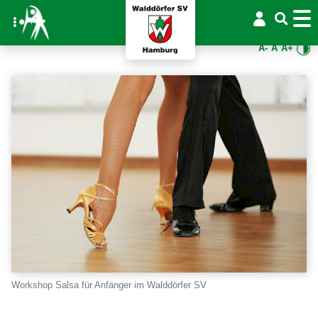
A-
A
A+
Workshop Salsa für Anfänger im Walddörfer SV