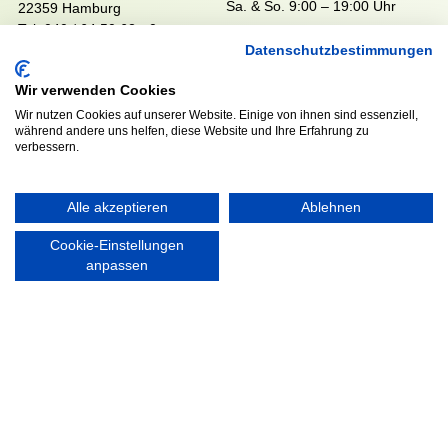
Sa. & So. 9:00 – 19:00 Uhr
22359 Hamburg
Tel. 040 / 64 50 62 - 0
info@walddoerfer-sv.de
Datenschutzbestimmungen
Wir verwenden Cookies
MEDIA
VEREINSSHOP
Wir nutzen Cookies auf unserer Website. Einige von ihnen sind essenziell,
während andere uns helfen, diese Website und Ihre Erfahrung zu
verbessern.
Nordsport.store
Alle akzeptieren
Ablehnen
Cookie-Einstellungen
RECHTLICHES
anpassen
Impressum
Datenschutzerklärung
Ausgezeichnet mit: