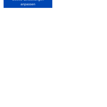
Tel. 040 / 64 50 62 - 0
anpassen
info@walddoerfer-sv.de
MEDIA
VEREINSSHOP
Nordsport.store
RECHTLICHES
Impressum
Datenschutzerklärung
Ausgezeichnet mit: