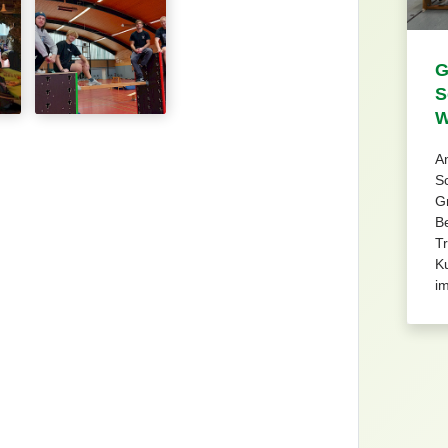
G
S
W
A
Sc
G
Be
Tr
K
im