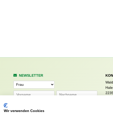
NEWSLETTER
KON
Wald
Anrede
Hale
223
Tel. 
info
Abonnieren
sv.d
Wir verwenden Cookies