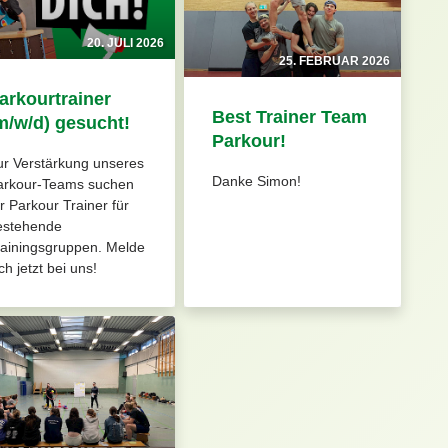
20. JULI 2026
25. FEBRUAR 2026
arkourtrainer
Best Trainer Team
m/w/d) gesucht!
Parkour!
ur Verstärkung unseres
Danke Simon!
arkour-Teams suchen
r Parkour Trainer für
estehende
rainingsgruppen. Melde
ch jetzt bei uns!