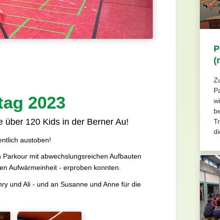
P
(
Z
P
tag 2023
wi
b
 über 120 Kids in der Berner Au!
T
di
entlich austoben!
en Parkour mit abwechslungsreichen Aufbauten
men Aufwärmeinheit - erproben konnten.
y und Ali - und an Susanne und Anne für die