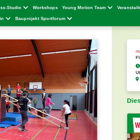
ess-Studio
Workshops
Young Motion Team
Veranstal
ein
Bauprojekt Sportforum
P
F
U
Die