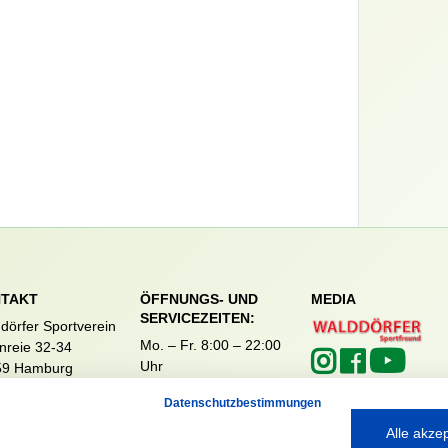
TAKT
ÖFFNUNGS- UND
MEDIA
SERVICEZEITEN:
dörfer Sportverein
Mo. – Fr. 8:00 – 22:00
nreie 32-34
Uhr
59 Hamburg
Sa. & So. 9:00 – 19:00
040 / 64 50 62 - 0
Datenschutzbestimmungen
Uhr
@walddoerfer-
e
Alle akze