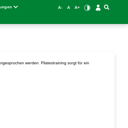
tungen
A-
A
A+
angesprochen werden. Pilatestraining sorgt für ein