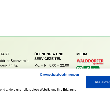
TAKT
ÖFFNUNGS- UND
MEDIA
SERVICEZEITEN:
dörfer Sportverein
Mo. – Fr. 8:00 – 22:00
nreie 32-34
Uhr
59 Hamburg
Datenschutzbestimmungen
Sa. & So. 9:00 – 19:00
040 / 64 50 62 - 0
Uhr
@walddoerfer-
Alle akze
e
rend andere uns helfen, diese Website und Ihre Erfahrung