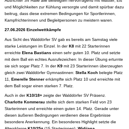
Ausrichter SV Halle alle Beteiligten hervorragend mit Wasser, Eis
und Möglichkeiten zur Kühlung versorgte und damit spürbar dazu
beitrug, dass diese extremen Bedingungen für Sportlerinnen,
Kampfrichterinnen und Begleitpersonen zu meistern waren.
27.06.2026 Einzelwettkämpfe
Aus Sicht des Walddörfer SV gab es bereits am Samstag viele
starke Leistungen im Einzel. In der
K8
mit 22 Starterinnen
erreichte
Elena Bastians
einen sehr guten 10. Platz und setzte
mit dem Ball ein echtes Ausrufezeichen: In dieser Übung erturnte
sie sich sogar Platz 7. In der
K9
mit 23 Starterinnen überzeugten
gleich zwei Walddörfer Gymnastinnen:
Stella Koch
belegte Platz
11,
Emerelle Stenner
erkämpfte sich Platz 10 und erreichte mit
dem Ball sogar einen starken 7. Platz.
Auch in der
K10/18+
zeigte der Walddörfer SV Präsenz.
Charlotte Kommerau
stellte sich dem starken Feld von 23
Starterinnen und erreichte einen guten 14. Platz. Gerade unter
diesen äußeren Bedingungen verdienen diese Ergebnisse
besondere Anerkennung. Ein besonderes Highlight setzte die
Altersklasse
K10/25+
(15 Starterinnen):
Widijana