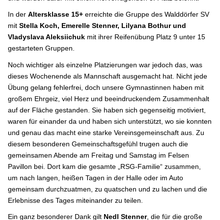
In der
Altersklasse 15+
erreichte die Gruppe des Walddörfer SV
mit
Stella Koch, Emerelle Stenner, Lilyana Bothur und
Vladyslava Aleksiichuk
mit ihrer Reifenübung Platz 9 unter 15
gestarteten Gruppen.
Noch wichtiger als einzelne Platzierungen war jedoch das, was
dieses Wochenende als Mannschaft ausgemacht hat. Nicht jede
Übung gelang fehlerfrei, doch unsere Gymnastinnen haben mit
großem Ehrgeiz, viel Herz und beeindruckendem Zusammenhalt
auf der Fläche gestanden. Sie haben sich gegenseitig motiviert,
waren für einander da und haben sich unterstützt, wo sie konnten
und genau das macht eine starke Vereinsgemeinschaft aus. Zu
diesem besonderen Gemeinschaftsgefühl trugen auch die
gemeinsamen Abende am Freitag und Samstag im Felsen
Pavillon bei. Dort kam die gesamte „RSG-Familie“ zusammen,
um nach langen, heißen Tagen in der Halle oder im Auto
gemeinsam durchzuatmen, zu quatschen und zu lachen und die
Erlebnisse des Tages miteinander zu teilen.
Ein ganz besonderer Dank gilt
Nedl Stenner
, die für die große