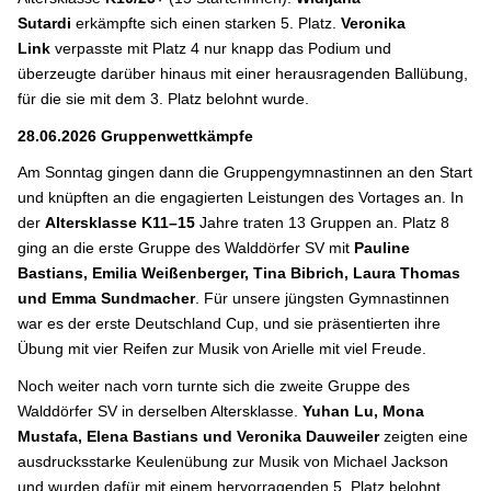
Sutardi
erkämpfte sich einen starken 5. Platz.
Veronika
Link
verpasste mit Platz 4 nur knapp das Podium und
überzeugte darüber hinaus mit einer herausragenden Ballübung,
für die sie mit dem 3. Platz belohnt wurde.
28.06.2026 Gruppenwettkämpfe
Am Sonntag gingen dann die Gruppengymnastinnen an den Start
und knüpften an die engagierten Leistungen des Vortages an. In
der
Altersklasse K11–15
Jahre traten 13 Gruppen an. Platz 8
ging an die erste Gruppe des Walddörfer SV mit
Pauline
Bastians, Emilia Weißenberger, Tina Bibrich, Laura Thomas
und Emma Sundmacher
. Für unsere jüngsten Gymnastinnen
war es der erste Deutschland Cup, und sie präsentierten ihre
Übung mit vier Reifen zur Musik von Arielle mit viel Freude.
Noch weiter nach vorn turnte sich die zweite Gruppe des
Walddörfer SV in derselben Altersklasse.
Yuhan Lu, Mona
Mustafa, Elena Bastians und Veronika Dauweiler
zeigten eine
ausdrucksstarke Keulenübung zur Musik von Michael Jackson
und wurden dafür mit einem hervorragenden 5. Platz belohnt.