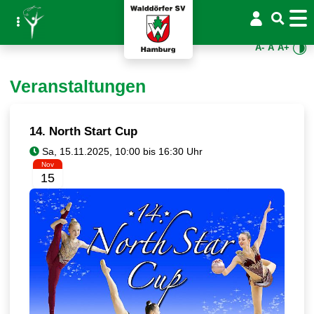
A-
A
A+
Veranstaltungen
14. North Start Cup
Nov
15