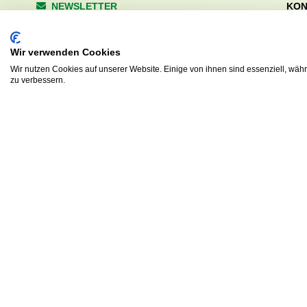
NEWSLETTER
KON
Wald
Anrede
Hale
Wir verwenden Cookies
223
Tel. 
Wir nutzen Cookies auf unserer Website. Einige von ihnen sind essenziell, wäh
zu verbessern.
info
Abonnieren
sv.d