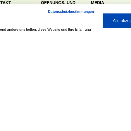
TAKT
ÖFFNUNGS- UND
MEDIA
SERVICEZEITEN:
dörfer Sportverein
Datenschutzbestimmungen
Mo. – Fr. 8:00 – 22:00
nreie 32-34
Alle akze
Uhr
59 Hamburg
Sa. & So. 9:00 – 19:00
040 / 64 50 62 - 0
rend andere uns helfen, diese Website und Ihre Erfahrung
Uhr
@walddoerfer-
e
Ausgezeichnet mit:
Partner: