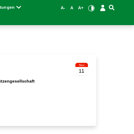
ltungen
A-
A
A+
Nov
11
tzengesellschaft