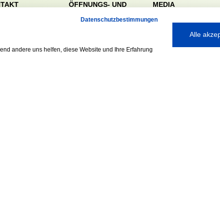
TAKT
ÖFFNUNGS- UND
MEDIA
SERVICEZEITEN:
dörfer Sportverein
Datenschutzbestimmungen
Mo. – Fr. 8:00 – 22:00
nreie 32-34
Alle akze
Uhr
59 Hamburg
Sa. & So. 9:00 – 19:00
040 / 64 50 62 - 0
rend andere uns helfen, diese Website und Ihre Erfahrung
Uhr
@walddoerfer-
e
Ausgezeichnet mit:
Partner: