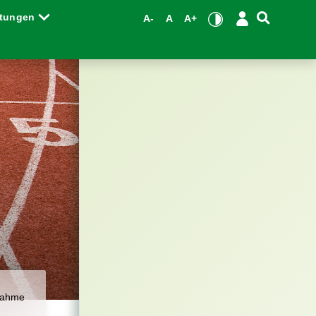
ltungen
A-
A
A+
bnahme