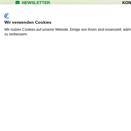
NEWSLETTER
KON
Wald
Anrede
Hale
Wir verwenden Cookies
223
Tel. 
Wir nutzen Cookies auf unserer Website. Einige von ihnen sind essenziell, wäh
zu verbessern.
info
Abonnieren
sv.d