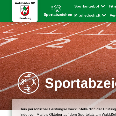
Sportangebot
Fit
Sportabzeichen
Mitgliedschaft
Ve
Sportabze
Dein persönlicher Leistungs-Check. Stelle dich der Prüfun
findet von Mai bis Oktober auf dem Sportplatz am Walddö