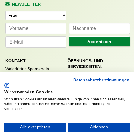
NEWSLETTER
Anrede
Abonnieren
KONTAKT
ÖFFNUNGS- UND
SERVICEZEITEN:
Walddörfer Sportverein
Mo. – Fr. 8:00 – 22:00 Uhr
Halenreie 32-34
Datenschutzbestimmungen
Sa. & So. 9:00 – 19:00 Uhr
22359 Hamburg
Tel. 040 / 64 50 62 - 0
Wir verwenden Cookies
info@walddoerfer-sv.de
Wir nutzen Cookies auf unserer Website. Einige von ihnen sind essenziell,
während andere uns helfen, diese Website und Ihre Erfahrung zu
verbessern.
MEDIA
VEREINSSHOP
Alle akzeptieren
Ablehnen