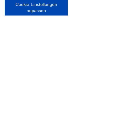
Cookie-Einstellungen
Nordsport.store
anpassen
RECHTLICHES
Impressum
Datenschutzerklärung
Ausgezeichnet mit:
Partner: