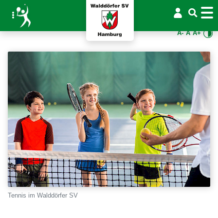
A-
A
A+
Tennis im Walddörfer SV