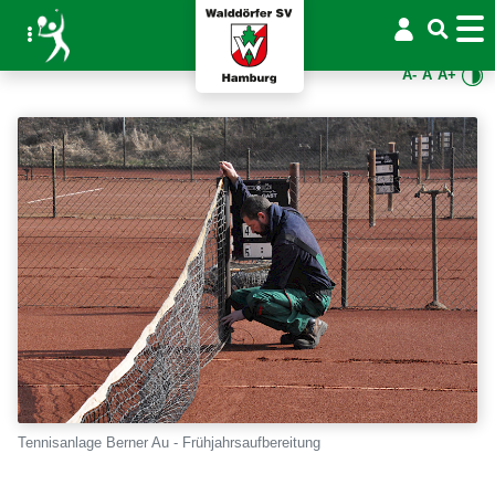
A-
A
A+
Tennisanlage Berner Au - Frühjahrsaufbereitung