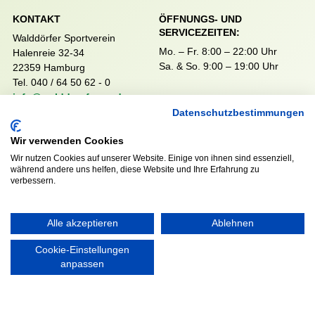
KONTAKT
ÖFFNUNGS- UND
SERVICEZEITEN:
Walddörfer Sportverein
Mo. – Fr. 8:00 – 22:00 Uhr
Halenreie 32-34
Sa. & So. 9:00 – 19:00 Uhr
22359 Hamburg
Tel. 040 / 64 50 62 - 0
info@walddoerfer-sv.de
Datenschutzbestimmungen
Wir verwenden Cookies
MEDIA
VEREINSSHOP
Wir nutzen Cookies auf unserer Website. Einige von ihnen sind essenziell,
während andere uns helfen, diese Website und Ihre Erfahrung zu
verbessern.
Nordsport.store
Alle akzeptieren
Ablehnen
RECHTLICHES
Cookie-Einstellungen
anpassen
Impressum
Datenschutzerklärung