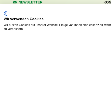
NEWSLETTER
KON
Wald
Anrede
Hale
Wir verwenden Cookies
223
Tel. 
Wir nutzen Cookies auf unserer Website. Einige von ihnen sind essenziell, wäh
zu verbessern.
info
Abonnieren
sv.d