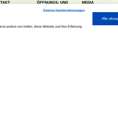
TAKT
ÖFFNUNGS- UND
MEDIA
SERVICEZEITEN:
dörfer Sportverein
Datenschutzbestimmungen
Mo. – Fr. 8:00 – 22:00
nreie 32-34
Alle akze
Uhr
59 Hamburg
Sa. & So. 9:00 – 19:00
040 / 64 50 62 - 0
rend andere uns helfen, diese Website und Ihre Erfahrung
Uhr
@walddoerfer-
e
Ausgezeichnet mit:
Partner: