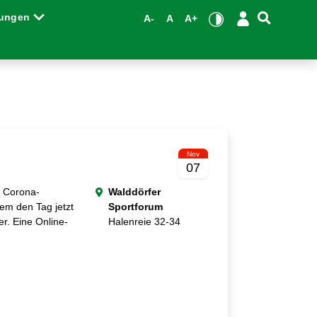
tungen
A-
A
A+
Nov
07
n Corona-
Walddörfer
dem den Tag jetzt
Sportforum
er. Eine Online-
Halenreie 32-34