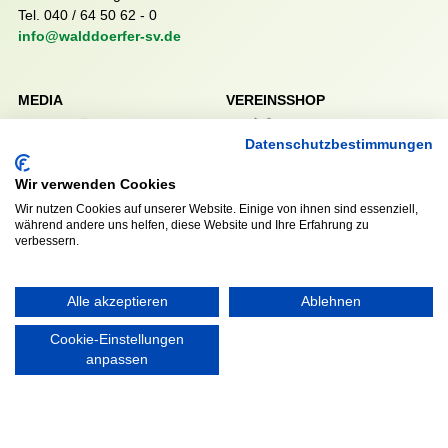
Tel. 040 / 64 50 62 - 0
info@walddoerfer-sv.de
MEDIA
VEREINSSHOP
Datenschutzbestimmungen
Wir verwenden Cookies
Nordsport.store
Wir nutzen Cookies auf unserer Website. Einige von ihnen sind essenziell,
während andere uns helfen, diese Website und Ihre Erfahrung zu
verbessern.
RECHTLICHES
Impressum
Datenschutzerklärung
Alle akzeptieren
Ablehnen
Cookie-Einstellungen
anpassen
Ausgezeichnet mit: