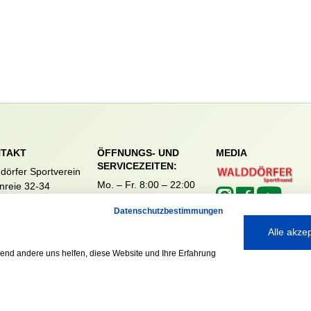
TAKT
ÖFFNUNGS- UND
MEDIA
SERVICEZEITEN:
dörfer Sportverein
Mo. – Fr. 8:00 – 22:00
nreie 32-34
Uhr
59 Hamburg
Datenschutzbestimmungen
Sa. & So. 9:00 – 19:00
040 / 64 50 62 - 0
Uhr
@walddoerfer-
Alle akze
e
rend andere uns helfen, diese Website und Ihre Erfahrung