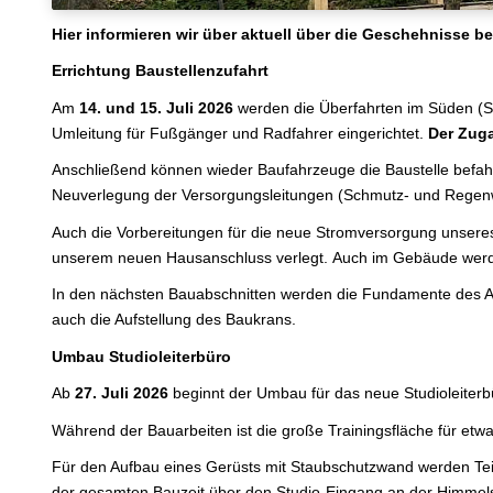
Hier informieren wir über aktuell über die Geschehnisse b
Errichtung Baustellenzufahrt
Am
14. und 15. Juli 2026
werden die Überfahrten im Süden (Stu
Umleitung für Fußgänger und Radfahrer eingerichtet.
Der Zuga
Anschließend können wieder Baufahrzeuge die Baustelle befahr
Neuverlegung der Versorgungsleitungen (Schmutz- und Regenw
Auch die Vorbereitungen für die neue Stromversorgung unseres V
unserem neuen Hausanschluss verlegt. Auch im Gebäude werde
In den nächsten Bauabschnitten werden die Fundamente des Al
auch die Aufstellung des Baukrans.
Umbau Studioleiterbüro
Ab
27. Juli 2026
beginnt der Umbau für das neue Studioleiterb
Während der Bauarbeiten ist die große Trainingsfläche für etw
Für den Aufbau eines Gerüsts mit Staubschutzwand werden Teil
der gesamten Bauzeit über den Studio-Eingang an der Himmel