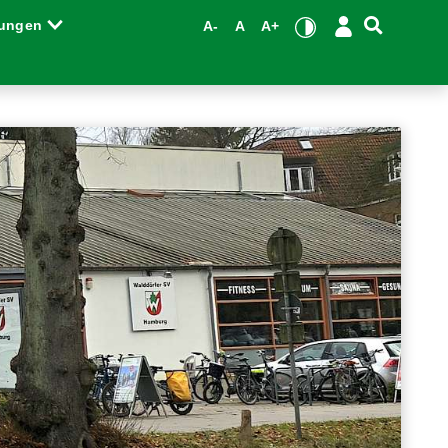
tungen
A-
A
A+