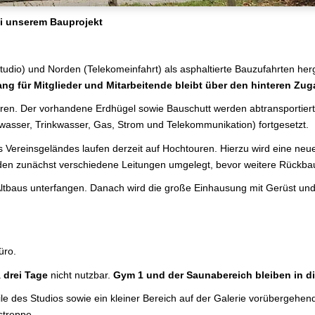
ei unserem Bauprojekt
dio) und Norden (Telekomeinfahrt) als asphaltierte Bauzufahrten herge
ng für Mitglieder und Mitarbeitende bleibt über den hinteren Zug
en. Der vorhandene Erdhügel sowie Bauschutt werden abtransportiert.
asser, Trinkwasser, Gas, Strom und Telekommunikation) fortgesetzt.
ereinsgeländes laufen derzeit auf Hochtouren. Hierzu wird eine neue S
n zunächst verschiedene Leitungen umgelegt, bevor weitere Rückbau
tbaus unterfangen. Danach wird die große Einhausung mit Gerüst und 
üro.
a
drei Tage
nicht nutzbar.
Gym 1 und der Saunabereich bleiben in die
e des Studios sowie ein kleiner Bereich auf der Galerie vorübergehend
streppe.