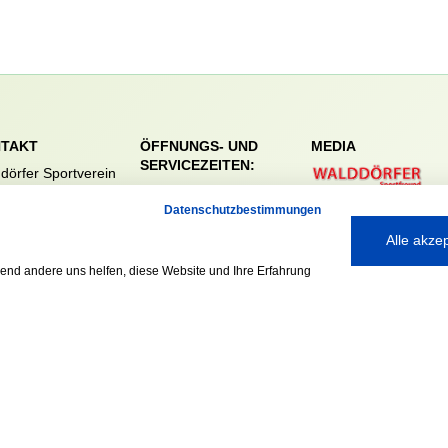
TAKT
ÖFFNUNGS- UND
MEDIA
SERVICEZEITEN:
dörfer Sportverein
Mo. – Fr. 8:00 – 22:00
nreie 32-34
Datenschutzbestimmungen
Uhr
59 Hamburg
Sa. & So. 9:00 – 19:00
040 / 64 50 62 - 0
Alle akze
Uhr
@walddoerfer-
rend andere uns helfen, diese Website und Ihre Erfahrung
e
Ausgezeichnet mit: