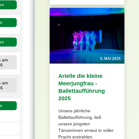
en
os
en
5. MAI 2025
us am
26
Arielle die kleine
Meerjungfrau -
us am
26
Ballettaufführung
2025
os
Unsere jährliche
Ballettaufführung, ließ
unsere jüngsten
Tänzerinnen erneut in voller
Pracht erstrahlen.