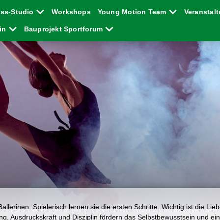
ess-Studio
Workshops
Young Motion Team
Veranstal
ein
Bauprojekt Sportforum
Ballerinen. Spielerisch lernen sie die ersten Schritte. Wichtig ist die Lie
g, Ausdruckskraft und Disziplin fördern das Selbstbewusstsein und ei