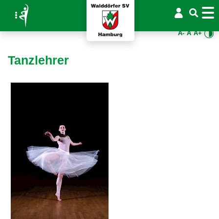
A-
A
A+
Tanzlehrer