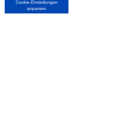
Cookie-Einstellungen
Nordsport.store
anpassen
RECHTLICHES
Impressum
Datenschutzerklärung
Ausgezeichnet mit:
Partner: