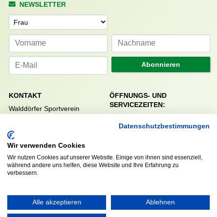
NEWSLETTER
Anrede
Abonnieren
KONTAKT
ÖFFNUNGS- UND
SERVICEZEITEN:
Walddörfer Sportverein
Mo. – Fr. 8:00 – 22:00 Uhr
Halenreie 32-34
Datenschutzbestimmungen
Sa. & So. 9:00 – 19:00 Uhr
22359 Hamburg
Tel. 040 / 64 50 62 - 0
Wir verwenden Cookies
info@walddoerfer-sv.de
Wir nutzen Cookies auf unserer Website. Einige von ihnen sind essenziell,
während andere uns helfen, diese Website und Ihre Erfahrung zu
verbessern.
MEDIA
VEREINSSHOP
Alle akzeptieren
Ablehnen