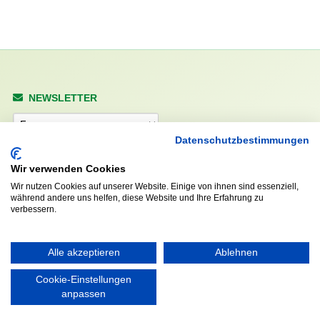
NEWSLETTER
Anrede
Datenschutzbestimmungen
Wir verwenden Cookies
Abonnieren
Wir nutzen Cookies auf unserer Website. Einige von ihnen sind essenziell,
während andere uns helfen, diese Website und Ihre Erfahrung zu
verbessern.
KONTAKT
ÖFFNUNGS- UND
SERVICEZEITEN:
Walddörfer Sportverein
Alle akzeptieren
Ablehnen
Mo. – Fr. 8:00 – 22:00 Uhr
Halenreie 32-34
Sa. & So. 9:00 – 19:00 Uhr
Cookie-Einstellungen
22359 Hamburg
anpassen
Tel. 040 / 64 50 62 - 0
info@walddoerfer-sv.de