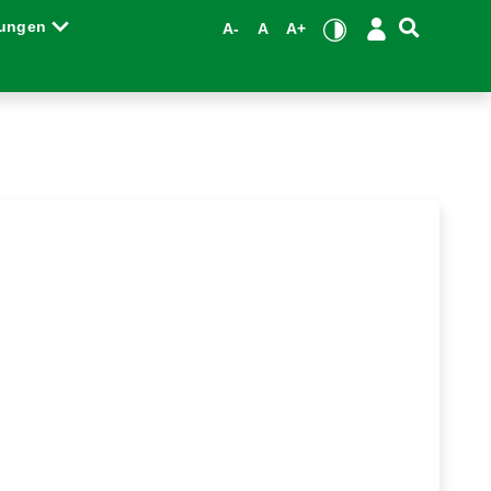
tungen
A-
A
A+