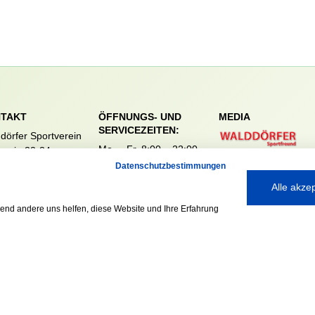
TAKT
ÖFFNUNGS- UND
MEDIA
SERVICEZEITEN:
dörfer Sportverein
Mo. – Fr. 8:00 – 22:00
nreie 32-34
Uhr
59 Hamburg
Datenschutzbestimmungen
Sa. & So. 9:00 – 19:00
040 / 64 50 62 - 0
Alle akze
Uhr
@walddoerfer-
e
rend andere uns helfen, diese Website und Ihre Erfahrung
Ausgezeichnet mit: