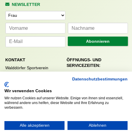
NEWSLETTER
Anrede
Abonnieren
KONTAKT
ÖFFNUNGS- UND
SERVICEZEITEN:
Walddörfer Sportverein
Mo. – Fr. 8:00 – 22:00 Uhr
Halenreie 32-34
Datenschutzbestimmungen
Sa. & So. 9:00 – 19:00 Uhr
22359 Hamburg
Tel. 040 / 64 50 62 - 0
Wir verwenden Cookies
info@walddoerfer-sv.de
Wir nutzen Cookies auf unserer Website. Einige von ihnen sind essenziell,
während andere uns helfen, diese Website und Ihre Erfahrung zu
verbessern.
MEDIA
VEREINSSHOP
Alle akzeptieren
Ablehnen