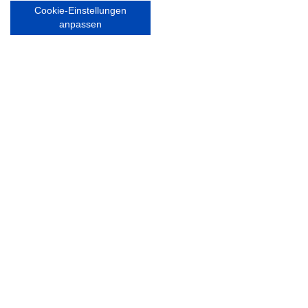
Cookie-Einstellungen
Nordsport.store
anpassen
RECHTLICHES
Impressum
Datenschutzerklärung
Ausgezeichnet mit:
Partner: