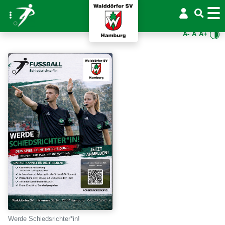
A-
A
A+
Werde Schiedsrichter*in!