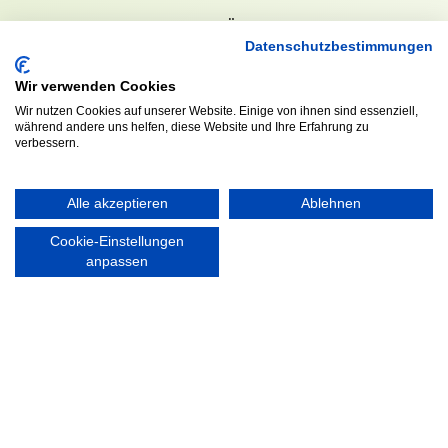
KONTAKT
ÖFFNUNGS- UND
SERVICEZEITEN:
Datenschutzbestimmungen
Walddörfer Sportverein
Mo. – Fr. 8:00 – 22:00 Uhr
Halenreie 32-34
Wir verwenden Cookies
Sa. & So. 9:00 – 19:00 Uhr
22359 Hamburg
Wir nutzen Cookies auf unserer Website. Einige von ihnen sind essenziell,
Tel. 040 / 64 50 62 - 0
während andere uns helfen, diese Website und Ihre Erfahrung zu
info@walddoerfer-sv.de
verbessern.
MEDIA
VEREINSSHOP
Alle akzeptieren
Ablehnen
Cookie-Einstellungen
anpassen
Nordsport.store
RECHTLICHES
Impressum
Datenschutzerklärung