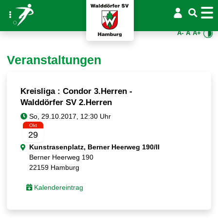
A-
A
A+
Veranstaltungen
Kreisliga : Condor 3.Herren -
Walddörfer SV 2.Herren
Okt
29
Kunstrasenplatz, Berner Heerweg 190/II
Berner Heerweg 190
22159 Hamburg
Kalendereintrag