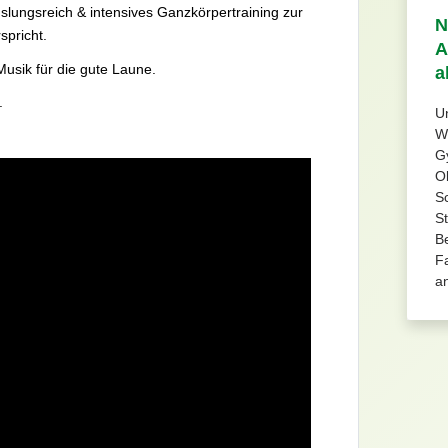
lungsreich & intensives Ganzkörpertraining zur
N
spricht.
A
Musik für die gute Laune.
a
.
U
W
Gy
O
S
St
B
Fa
a