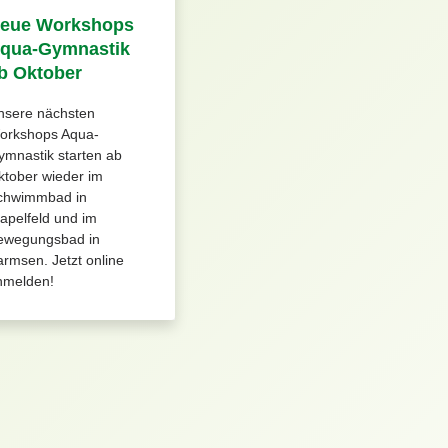
eue Workshops
qua-Gymnastik
b Oktober
nsere nächsten
orkshops Aqua-
mnastik starten ab
ktober wieder im
chwimmbad in
apelfeld und im
ewegungsbad in
rmsen. Jetzt online
nmelden!