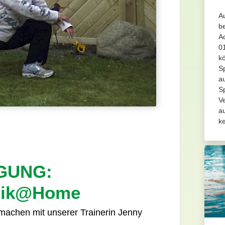
A
be
A
01
k
Sp
a
S
Ve
a
k
GUNG:
stik@Home
achen mit unserer Trainerin Jenny