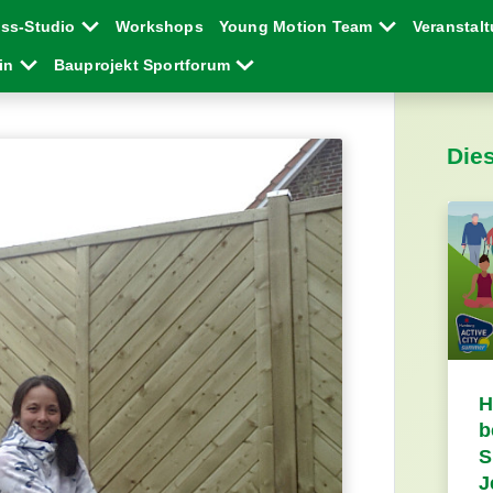
ess-Studio
Workshops
Young Motion Team
Veranstal
ein
Bauprojekt Sportforum
Die
H
b
S
J