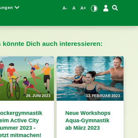
tungen
A-
A
A+
s könnte Dich auch interessieren:
26. JUNI 2023
13. FEBRUAR 2023
ockergymnastik
Neue Workshops
eim Active City
Aqua-Gymnastik
ummer 2023 -
ab März 2023
etzt mitmachen!