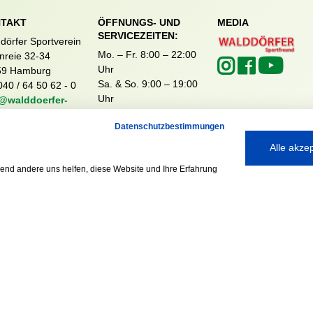
TAKT
ÖFFNUNGS- UND
MEDIA
SERVICEZEITEN:
dörfer Sportverein
Mo. – Fr. 8:00 – 22:00
nreie 32-34
Uhr
59 Hamburg
Sa. & So. 9:00 – 19:00
040 / 64 50 62 - 0
Uhr
@walddoerfer-
e
Datenschutzbestimmungen
Alle akze
rend andere uns helfen, diese Website und Ihre Erfahrung
Ausgezeichnet mit:
Partner: