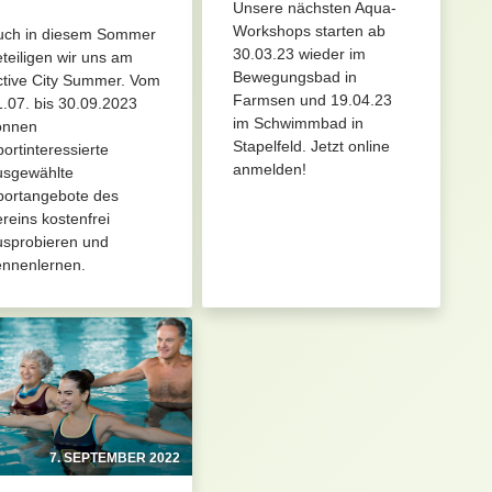
Unsere nächsten Aqua-
Workshops starten ab
uch in diesem Sommer
30.03.23 wieder im
teiligen wir uns am
Bewegungsbad in
ctive City Summer. Vom
Farmsen und 19.04.23
.07. bis 30.09.2023
im Schwimmbad in
önnen
Stapelfeld. Jetzt online
ortinteressierte
anmelden!
usgewählte
portangebote des
reins kostenfrei
usprobieren und
ennenlernen.
7. SEPTEMBER 2022