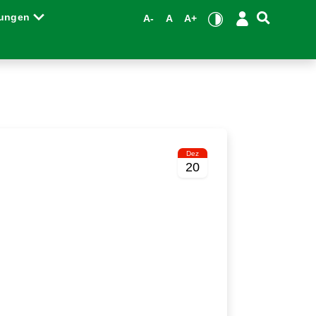
tungen
A-
A
A+
Dez
20