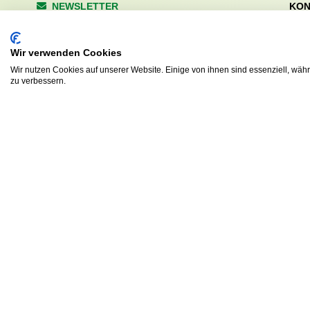
NEWSLETTER
KON
Wald
Anrede
Hale
Wir verwenden Cookies
223
Tel. 
Wir nutzen Cookies auf unserer Website. Einige von ihnen sind essenziell, wäh
zu verbessern.
info
Abonnieren
sv.d