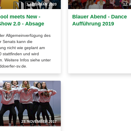
3. FEBRUAR 2020
12. 
ool meets New -
Blauer Abend - Dance
how 2.0 - Absage
Aufführung 2019
der Allgemeinverfügung des
 Senats kann die
ung nicht wie geplant am
 stattfinden und wird
. Weitere Infos siehe unter
lddoerfer-sv.de.
23. NOVEMBER 2017