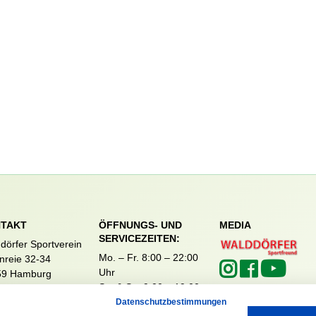
TAKT
ÖFFNUNGS- UND
MEDIA
SERVICEZEITEN:
dörfer Sportverein
Mo. – Fr. 8:00 – 22:00
nreie 32-34
Uhr
59 Hamburg
Sa. & So. 9:00 – 19:00
040 / 64 50 62 - 0
Uhr
Datenschutzbestimmungen
@walddoerfer-