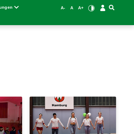
tungen
A-
A
A+