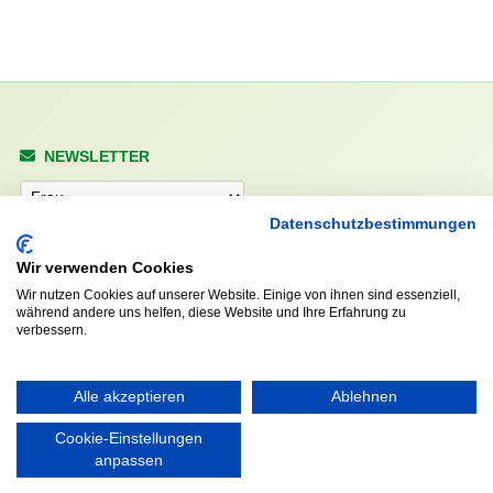
NEWSLETTER
Anrede
Datenschutzbestimmungen
Wir verwenden Cookies
Abonnieren
Wir nutzen Cookies auf unserer Website. Einige von ihnen sind essenziell,
während andere uns helfen, diese Website und Ihre Erfahrung zu
verbessern.
KONTAKT
ÖFFNUNGS- UND
SERVICEZEITEN:
Walddörfer Sportverein
Alle akzeptieren
Ablehnen
Mo. – Fr. 8:00 – 22:00 Uhr
Halenreie 32-34
Sa. & So. 9:00 – 19:00 Uhr
Cookie-Einstellungen
22359 Hamburg
anpassen
Tel. 040 / 64 50 62 - 0
info@walddoerfer-sv.de