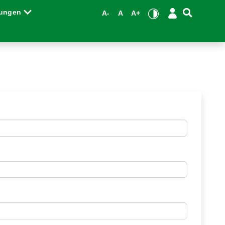
tungen
A-
A
A+