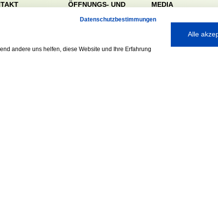
TAKT
ÖFFNUNGS- UND
MEDIA
SERVICEZEITEN:
dörfer Sportverein
Datenschutzbestimmungen
Mo. – Fr. 8:00 – 22:00
nreie 32-34
Alle akze
Uhr
59 Hamburg
Sa. & So. 9:00 – 19:00
040 / 64 50 62 - 0
rend andere uns helfen, diese Website und Ihre Erfahrung
Uhr
@walddoerfer-
e
Ausgezeichnet mit:
Partner: