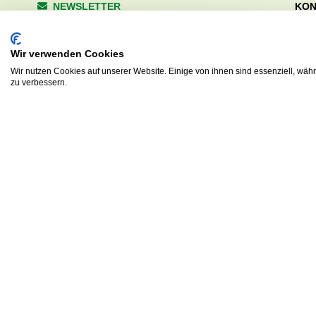
NEWSLETTER
KON
Wald
Anrede
Hale
Wir verwenden Cookies
223
Tel. 
Wir nutzen Cookies auf unserer Website. Einige von ihnen sind essenziell, wäh
zu verbessern.
info
Abonnieren
sv.d