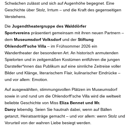
Schwächen zulässt und sich auf Augenhöhe begegnet. Eine
Geschichte über Stolz, Irrtum – und die Kraft des gegenseitigen
Verstehens.
Die
Jugendtheatergruppe des Walddörfer
Sportvereins
präsentiert gemeinsam mit ihren neuen Partnern –
dem
Museumsdorf Volksdorf
und der
Stiftung
Ohlendorff’sche Villa
– im Frühsommer 2026 ein
Wandertheater der besonderen Art. An historisch anmutenden
Spielorten und in zeitgemäßen Kostümen entführen die jungen
Darsteller*innen das Publikum auf eine sinnliche Zeitreise voller
Bilder und Klänge, literarischem Flair, kulinarischer Eindrücke –
und vor allem: Emotion.
Auf ausgewählten, stimmungsvollen Plätzen im Museumsdorf
sowie in und rund um die Ohlendorff’sche Villa wird die weltweit
beliebte Geschichte von Miss
Eliza Bennet und Mr.
Darcy
lebendig. Seien Sie hautnah dabei, wenn auf Bällen
getanzt, Heiratsanträge gemacht – und vor allem: wenn Stolz und
Vorurteil von der wahren Liebe besiegt werden.