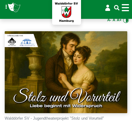
A-
A
A+
Walddörfer SV - Jugendtheaterprojekt "Stolz und Vorurteil"