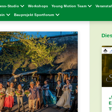
ness-Studio
Workshops
Young Motion Team
Veransta
rein
Bauprojekt Sportforum
Die
„
E
T