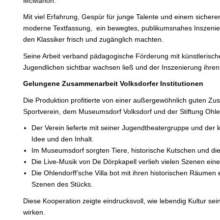
McMahon.
Mit viel Erfahrung, Gespür für junge Talente und einem sicheren
moderne Textfassung, ein bewegtes, publikumsnahes Inszenier
den Klassiker frisch und zugänglich machten.
Seine Arbeit verband pädagogische Förderung mit künstlerisc
Jugendlichen sichtbar wachsen ließ und der Inszenierung ihren
Gelungene Zusammenarbeit Volksdorfer
Institutionen
Die Produktion profitierte von einer außergewöhnlich guten 
Sportverein, dem Museumsdorf Volksdorf und der Stiftung Ohle
Der Verein lieferte mit seiner Jugendtheatergruppe und der
Idee und den Inhalt.
Im Museumsdorf sorgten Tiere, historische Kutschen und di
Die Live-Musik von De Dörpkapell verlieh vielen Szenen ei
Die Ohlendorff’sche Villa bot mit ihren historischen Räumen 
Szenen des Stücks.
Diese Kooperation zeigte eindrucksvoll, wie lebendig Kultur se
wirken.