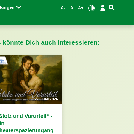
ltungen
A-
A
A+
s könnte Dich auch interessieren:
29. JUNI 2026
Stolz und Vorurteil“ -
in
heaterspazierungang