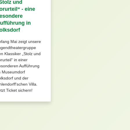
Stolz und
orurteil“ - eine
esondere
ufführung in
olksdorf
fang Mai zeigt unsere
ugendtheatergruppe
n Klassiker „Stolz und
rurteil“ in einer
esonderen Aufführung
m Museumdorf
lksdorf und der
lendorff'schen Villa.
tzt Ticket sichern!