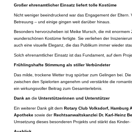
Großer
ehrenamtlicher
Einsatz liefert tolle Kostüme
Nicht weniger beeindruckend war das Engagement der Eltern. Vi
Betreuung – und einige gingen weit darüber hinaus.
Besonders hervorzuheben ist Meike Mursch, die mit enormem Z
wunderschönen Kostüme fertigte. Sie verliehen der Inszenierun
auch eine visuelle Eleganz, die das Publikum immer wieder st
Solch ehrenamtlicher Einsatz ist das Fundament, auf dem Proje
Frühlingshafte
Stimmung
als
stiller
Verbündeter
Das milde, trockene Wetter trug spürbar zum Gelingen bei. Di
zwischen den Spielorten angenehm und verstärkte die romant
ein wirkungsvoller Beitrag zum Gesamterlebnis.
Dank
an
die
Unterstützerinnen
und
Unterstützer
Ein weiterer
Dank
gilt
dem
Rotary Club Volksdorf, Hamburg A
Apotheke
sowie
der
Rechtsanwaltskanzlei Dr. Karl-Heinz Be
Umsetzung dieses besonderen Projekts und stärkt das Kinder- u
Ausblick