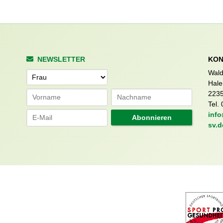
NEWSLETTER
KON
Wald
Anrede
Hale
223
Tel. 
info
Abonnieren
sv.d