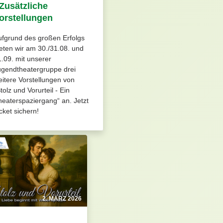
 Zusätzliche
orstellungen
ufgrund des großen Erfolgs
eten wir am 30./31.08. und
.09. mit unserer
ugendtheatergruppe drei
itere Vorstellungen von
tolz und Vorurteil - Ein
eaterspaziergang“ an. Jetzt
cket sichern!
2. MÄRZ 2026