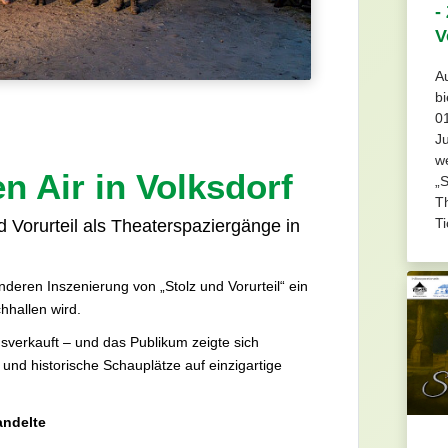
-
V
A
bi
01
J
we
en Air in Volksdorf
„S
Th
Ti
 Vorurteil als Theaterspaziergänge in
deren Inszenierung von „Stolz und Vorurteil“ ein
hhallen wird.
sverkauft – und das Publikum zeigte sich
 und historische Schauplätze auf einzigartige
andelte