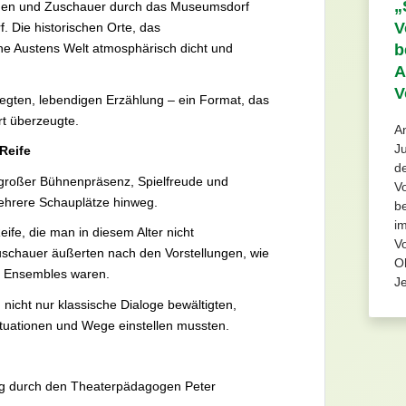
„
nnen und Zuschauer durch das Museumsdorf
V
. Die historischen Orte, das
ane Austens Welt atmosphärisch dicht und
b
A
V
wegten, lebendigen Erzählung – ein Format, das
rt überzeugte.
An
J
Reife
de
t großer Bühnenpräsenz, Spielfreude und
Vo
 mehrere Schauplätze hinweg.
b
i
eife, die man in diesem Alter nicht
Vo
uschauer äußerten nach den Vorstellungen, wie
Oh
des Ensembles waren.
Je
nicht nur klassische Dialoge bewältigten,
tuationen und Wege einstellen mussten.
tung durch den Theaterpädagogen Peter