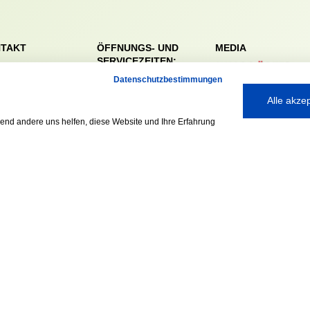
TAKT
ÖFFNUNGS- UND
MEDIA
SERVICEZEITEN:
dörfer Sportverein
Mo. – Fr. 8:00 – 22:00
Datenschutzbestimmungen
nreie 32-34
Uhr
59 Hamburg
Alle akze
Sa. & So. 9:00 – 19:00
040 / 64 50 62 - 0
rend andere uns helfen, diese Website und Ihre Erfahrung
Uhr
@walddoerfer-
e
Ausgezeichnet mit:
Partner: