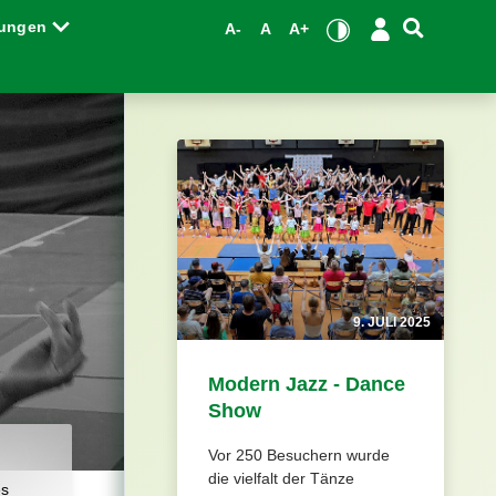
tungen
A-
A
A+
9. JULI 2025
Modern Jazz - Dance
Show
Vor 250 Besuchern wurde
die vielfalt der Tänze
es