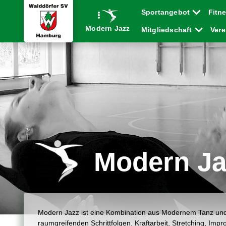
Sportangebot
Fitn
Modern Jazz
Mitgliedschaft
Ver
Modern Ja
Modern Jazz ist eine Kombination aus Modernem Tanz und J
raumgreifenden Schrittfolgen. Kraftarbeit, Stretching, Impr