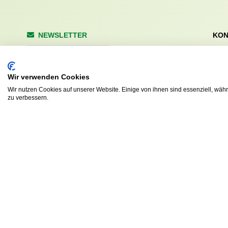
NEWSLETTER
KON
Wald
Anrede
Hale
223
Wir verwenden Cookies
Tel. 
Wir nutzen Cookies auf unserer Website. Einige von ihnen sind essenziell, wäh
info
Abonnieren
zu verbessern.
sv.d