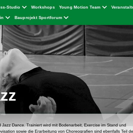
ess-Studio
Workshops
Young Motion Team
Veranstal
ein
Bauprojekt Sportforum
zz
azz Dance. Trainiert wird mit Bodenarbeit, Exercise im Stand und
ovisation sowie die Erarbeitung von Choreografien sind ebenfalls Teil d